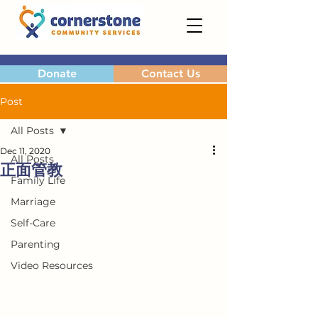
Donate
Contact Us
Post
All Posts
Dec 11, 2020
All Posts
正面管教
Family Life
Marriage
Self-Care
Parenting
Video Resources