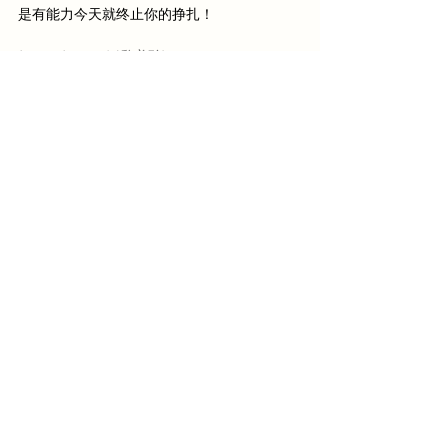
是有能力今天就终止你的挣扎！
by Esther Lai (黎美玲)
Translated by Eve Yeo Liu Ching
Parenting
See All
Recent Posts